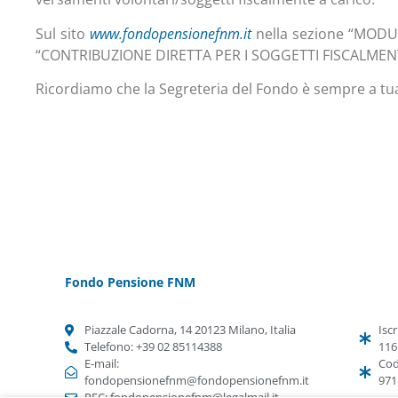
Sul sito
www.fondopensionefnm.it
nella sezione “MODUL
“CONTRIBUZIONE DIRETTA PER I SOGGETTI FISCALMENTE
Ricordiamo che la Segreteria del Fondo è sempre a tu
Fondo Pensione FNM
Piazzale Cadorna, 14 20123 Milano, Italia
Iscr
Telefono: +39 02 85114388
116
E-mail:
Cod
fondopensionefnm@fondopensionefnm.it
971
PEC: fondopensionefnm@legalmail.it