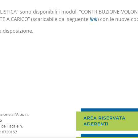
ISTICA” sono disponibili i moduli “CONTRIBUZIONE VOLONT
 A CARICO” (scaricabile dal seguente
link
) con le nuove co
a disposizione.
izione all’Albo n.
AREA RISERVATA
5
ADERENTI
ice Fiscale n.
16730157